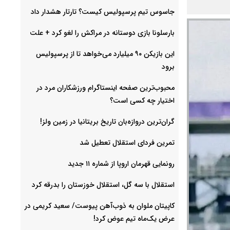
جاسوس تیم پرسپولیس کیست؟ تارتار هشدار داد
بارسلونا بازی دوستانه در مراکش را لغو کرد + علت
این بازیکن ۹۰ میلیارد می‌خواهد تا از پرسپولیس
برود
محبوب‌ترین صفحه اینستاگرام ورزشکاران مرد در
اختیار چه کسی است؟
گران‌ترین دروازه‌بان تاریخ بریتانیا در زمین ولز!
تمرین فردای استقلال تعطیل شد
رونمایی قهرمان اروپا از شماره ۱۱ جدید
استقلال با سه گل، استقلال خوزستان را بدرقه کرد
کاپیتان ملوان به ذوب‌آهن پیوست/ سعید کریمی در
عرض یک‌ماه تیم عوض کرد!