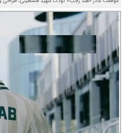
موافقت مادر «هند رجب» کودک شهید فلسطینی، طراحی و 