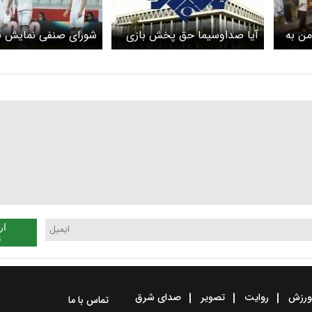
ن به
آیا صداوسیما حق پخش بازی
شورای صنفی نمایش 
های جام جهانی را خریداری
بازی‌های فوتبال ایران 
کرده است؟ / چرا پخش فوتبال
موافقت کرد
از شبکه های نمایش خانگی
ممنوع است؟
ار
ن
رزش
روایت
تصویر
صدای شرق
تماس با ما