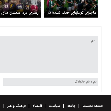
ماجرای توقفهای خنک کننده در
رهبری فرد: همسن های م
بازیهای جام جهانی چیست ؟
تیم ملی دعوت شدند
واکنش تماشاگران چه بود ؟
صفحه نخست
جامعه
سیاست
اقتصاد
فرهنگ و هنر
و