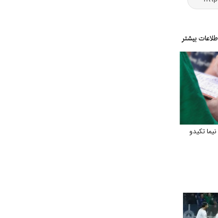
یما تکیدو