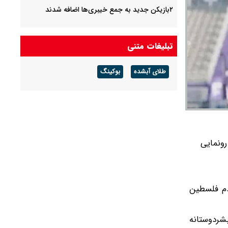
۲بازیکن جدید به جمع خیبری‌ها اضافه شدند
تبلیغات متنی
طلای آبشده
بوکینگ
رونمایی
ردم فلسطین
بشردوستانه