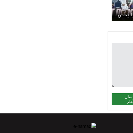
با پخش
در سینما
سال
ظر