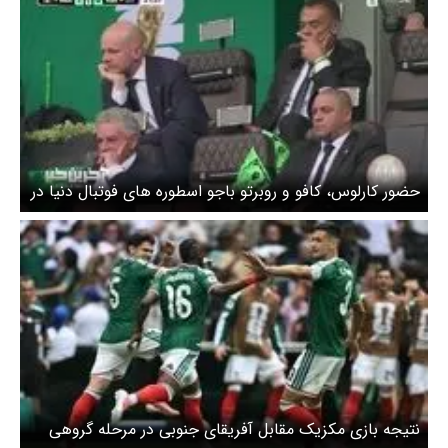
حضور کارلوس، کافو و روبرتو باجو اسطوره های فوتبال دنیا در
دیدار افتتاحیه جام جهانی 2026 + ویدئو
نتیجه بازی مکزیک مقابل آفریقای جنوبی در مرحله گروهی