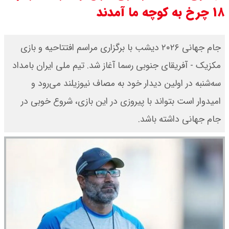
۱۸ چرخ به کوچه ما آمدند
یک ادعا: برخی مالکان اجاره بها را ۶۰
درصد افزایش می دهند
​جام جهانی ۲۰۲۶ دیشب با برگزاری مراسم افتتاحیه و بازی
مکزیک - آفریقای جنوبی رسما آغاز شد. تیم ملی ایران بامداد
رهبر انقلاب با مسعود پزشکیان دیدار
سه‌شنبه در اولین دیدار خود به مصاف نیوزیلند می‌رود و
کرد / درباره مشکلات کشور و تعامل
امیدوار است بتواند با پیروزی در این بازی، شروع خوبی در
اقتصادی با طرفهای خارجی گفتگو شد
جام جهانی داشته باشد.