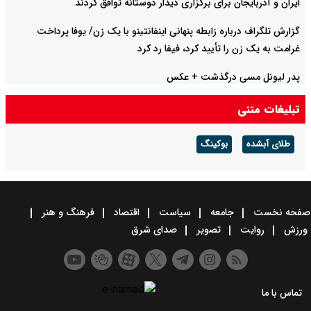
ایران و آذربایجان برای برگزاری دیدار دوستانه توافق کردند
گزارش تلگراف درباره زابطه پنهانی اینفانتینو با یک زن/ یوفا پرداخت
غرامت به یک زن را تأیید کرد، فیفا رد کرد
پدر لیونل مسی درگذشت + عکس
تبلیغات متنی
طلای آبشده
بوکینگ
صفحه نخست
جامعه
سیاست
اقتصاد
فرهنگ و هنر
ورزش
روایت
تصویر
صدای شرق
تماس با ما