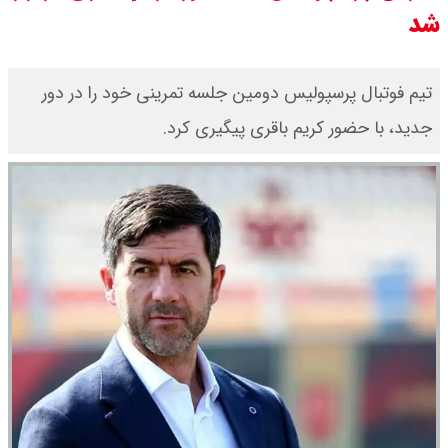
شد
سی ان ان گزارش داد : ترامپ ۲ سنگر
سنتی جمهوری‌خواهان را از دست می
تیم فوتبال پرسپولیس دومین جلسه تمرینی خود را در دور
جدید، با حضور کریم باقری پیگیری کرد.
دهد؟
بنزین برای دولت چقدر تمام می شود؟
یک ادعا: برخی مالکان اجاره بها را ۶۰
درصد افزایش می دهند