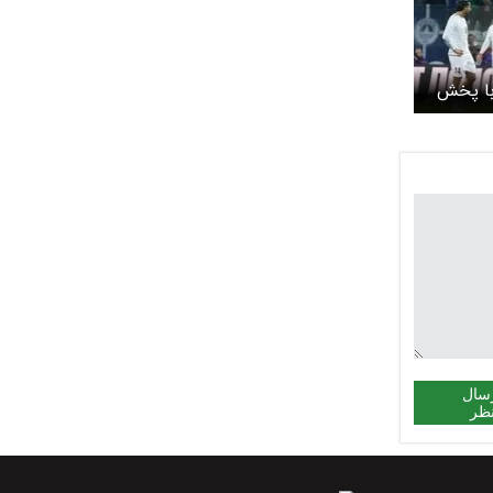
با پخش
در سینما
سال
ظر