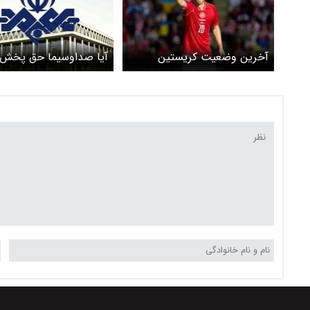
آخرین وضعیت کریستین
آیا صداوسیما حق پخش 
اریکسن که دو بار در زمین
های جام جهانی را خریدا
فوتبال سکته قلبی کرد
کرده است؟ / چرا پخش ف
از شبکه های نمایش خان
ممنوع است؟