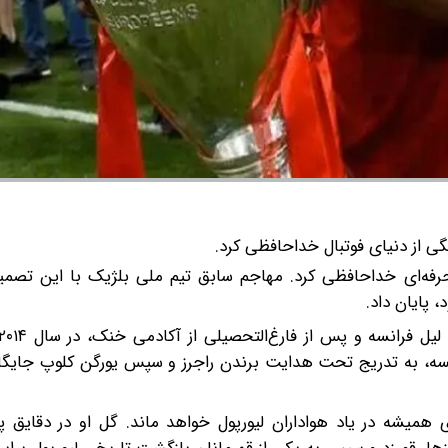
به) در سن ۳۱ سالگی از فوتبال حرفه‌ای خداحافظی کرد. مهاجم سابق تیم ملی بلژیک با این 
 پایان داد.
، به تدریج تحت هدایت برندن راجرز و سپس یورگن کلوپ جایگاه 
به لطف عملکرد درخشانش در فصل ۲۰۱۹-۲۰۱۸ برای همیشه در یاد هواداران لیورپول خواهد ماند. گل او در د