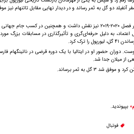
ها رقم زد و سپس به یکی از قهرمانان بازگشت تاریخی لیورپول برابر ب
یی لیگ قهرمانان اروپا تبدیل شد. او در پیروزی ۴ بر صفر آنفیلد دو گل به ثمر رساند و در دیدار نهایی مقابل تاتنهام
اوریگی پس از آن در قهرمانی لیورپول در لیگ برتر انگلیس در فصل ۲۰۲۰-۲۰۱۹ نیز نقش داشت و همچنین در کسب
 اعتماد، به دلیل حرفه‌ای‌گری و تأثیرگذاری در مسابقات بزرگ مورد ا
ست. دوران حضور او در ایتالیا با یک دوره قرضی در ناتینگهام فا
بپیوندید.
م»
فوتبال