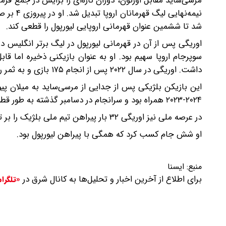
مرسی‌ساید مقابل اورتون، دوران تازه‌ای را برایش در جمع قرمز
نیمه‌نها
شد تا ششمین عنوان قهرمانی اروپایی لیورپول را قطعی کند.
سوپرجام اروپا سهیم بود. او به عنوان بازیکنی ذخیره اما قابل
داشت. اوریگی در سال ۲۰۲۲ پس از انجام ۱۷۵ بازی و به ثمر رساندن ۴۱ گل، لیورپول را ترک کرد.
این بازیکن بلژیکی پس از جدایی از مرسی‌ساید به میلان پیو
۲۰۲۴-۲۰۲۳ همراه بود و سرانجام در دسامبر گذشته به طور قطعی از میلان جدا شد.
در عرصه ملی نیز اوریگی ۳۲ بار پیراهن تیم ملی بلژیک را بر تن کرد و موفق شد ۳ گل به ثمر برساند.
او شش جام کسب کرد که همگی با پیراهن لیورپول بود.
منبع:
ایسنا
برای اطلاع از آخرین اخبار و تحلیل‌ها به کانال شرق در
«تلگرا