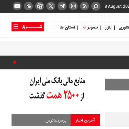
8 August 20
شــــــرق
ناوری
بازار
تصویر
استان ها
کتاب شرق
روزنامه شرق
آخرین اخبار
پربازدیدترین