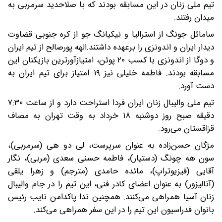
تیم ملی زنان در این مسابقه بودند که با صلاحدید سرمربی به
میدان رفتند.
سامائل جونگ از استرالیا و نیکیانگ جو از کره جنوبی قضاوت
دیدار ایران و اندونزی را برعهده داشتند.الهه پورصالح از تیم ایران
و دوگا از اندونزی با کسب ۲۰ پوئن، امتیازآورترین بازیکنان این
مسابقه بودند. فاطمه خلیلی نیز ۱۹ امتیاز برای تیم ایران به
دست آورد.
تیم ملی والیبال زنان ایران فردا استراحت دارد و از ساعت ۷:۳۰
دقیقه صبح روز دوشنبه ۱۸ خرداد به وقت تهران به مصاف
قزاقستان می‌رود.
مژگان حسن‌زاده به عنوان سرپرست، لی دو هی (سرمربی)،
سون هه چونگ (دستیار)، فاطمه حسنی سعدی (مربی)، نگار
آقایی (فیزیوتراپ)، مائده حامدی (مترجم) و زهرا یلقی
(آنالیزور) به عنوان اعضای کادر فنی، این تیم را در جام والیبال
زنان آسیا همراهی می‌کنند. همچنین ندا پاکدامن نایب رئیس
بانوان فدراسیون این تیم را در این سفر همراهی می‌کند.