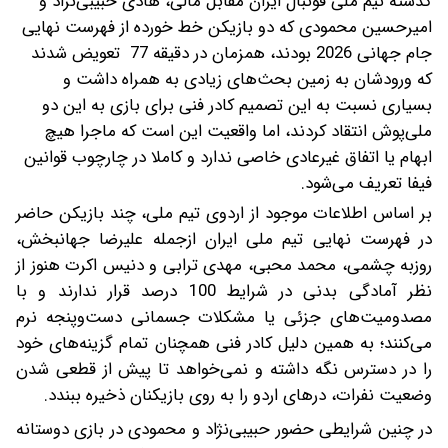
گذشته تیم ملی فوتبال ایران مقابل مالی، هادی حبیبی‌نژاد و
امیرحسین محمودی که دو بازیکن خط خورده از فهرست نهایی
جام جهانی 2026 بودند، همزمان در دقیقه 77 تعویض شدند
که ورودشان به زمین بحث‌های زیادی به همراه داشت و
بسیاری نسبت به این تصمیم کادر فنی برای بازی به این دو
ملی‌پوش انتقاد کردند، اما واقعیت این است که ماجرا هیچ
ابهام یا اتفاق غیرعادی خاصی ندارد و کاملا در چارچوب قوانین
فیفا تعریف می‌شود.
بر اساس اطلاعات موجود از اردوی تیم ملی، چند بازیکن حاضر
در فهرست نهایی تیم ملی ایران ازجمله علیرضا جهانبخش،
روزبه چشمی، محمد محبی، مهدی ترابی و دنیس اکرت هنوز از
نظر آمادگی بدنی در شرایط 100 درصد قرار ندارند و با
مصدومیت‌های جزئی یا مشکلات جسمانی دست‌وپنجه نرم
می‌کنند؛ به همین دلیل کادر فنی همچنان تمام گزینه‌های خود
را در دسترس نگه داشته و نمی‌خواهد تا پیش از قطعی شدن
وضعیت نفرات، درهای اردو را به روی بازیکنان ذخیره ببندد.
در چنین شرایطی حضور حبیبی‌نژاد و محمودی در بازی دوستانه