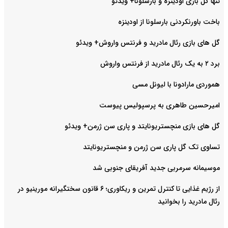
تنها گل بازی اودینزه و بارسلونا+ ویدئو
باخت باورنکردنی بارسلونا از اودینزه
گل های بازی رئال مادرید و فرنتس واروش+ ویدئو
برد ۲ به یک رئال مادرید از فرنتس واروش
هموردی مارادونا با لیونل مسی
امیرحسین طاهری به پرسپولیس پیوست
گل های بازی منچستریونایتد و پاری سن ژرمن+ ویدئو
تساوی تک گل پاری سن ژرمن و منچستریونایتد
موسیمانه سرمربی جدید آفریقای جنوبی شد
از رژیم غذایی تا کنترل تمرین و ریکاوری؛ ۶ قانون سختگیرانه مورینیو در
رئال مادرید را بخوانید