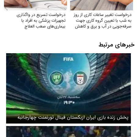
درخواست تغییر ساعات کاری از روز
درخواست تسریع در واگذاری
به شب با تعیین گروه کاری جهت
تجهیزات پزشکی به افراد با
صرفه‌جویی در آب و برق و کاهش
بیماری‌های صعب العلاج
استهلاک ناشی از ترافیک
خبرهای مرتبط
پخش زنده بازی ایران ازبکستان فینال تورنمنت چهارجانبه
العین را ببینید + لینک