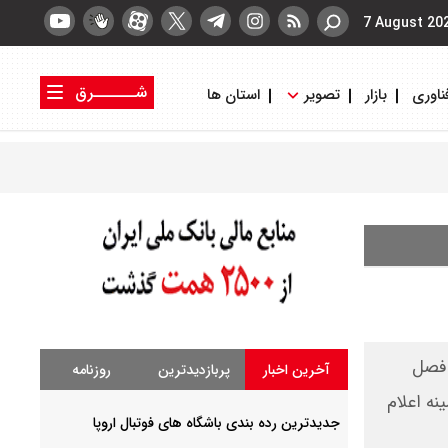
7 August 20
شــــــرق
ناوری
بازار
تصویر
استان ها
کتاب شرق
روزنامه شرق
 فصل
آخرین اخبار
پربازدیدترین
روزنامه
ه اعلام
جدیدترین رده بندی باشگاه های فوتبال اروپا