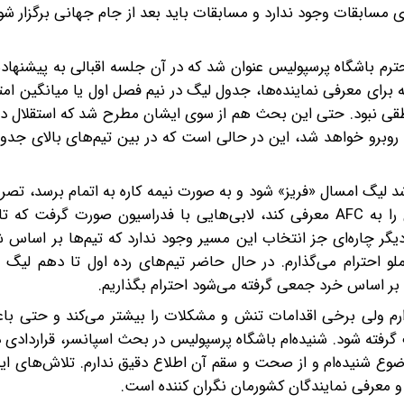
ی مسابقات وجود ندارد و مسابقات باید بعد از جام جهانی برگزار شو
ترم باشگاه پرسپولیس عنوان شد که در آن جلسه اقبالی به پیشنها
ای معرفی نماینده‌ها، جدول لیگ در نیم فصل اول یا میانگین امتی
طقی نبود. حتی این بحث هم از سوی ایشان مطرح شد که استقلال در
روبرو خواهد شد، این در حالی است که در بین تیم‌های بالای جدول،
شد لیگ امسال «فریز» شود و به صورت نیمه کاره به اتمام برسد، تصری
از اینکه مشخص شد فدراسیون باید تا 10 خرداد نمایندگان را به AFC معرفی کند، لابی‌هایی با فدراسیون صورت
ایندگان ایران به عقب بیفتد ولی با توجه به مهلت AFC دیگر چاره‌ای جز انتخاب این مسیر وجود ندارد که تیم‌ها ب
لو احترام می‌گذارم. در حال حاضر تیم‌های رده اول تا دهم لیگ 
 بر اساس خرد جمعی گرفته می‌شود احترام بگذاریم.
ذارم ولی برخی اقدامات تنش و مشکلات را بیشتر می‌کند و حتی با
 گرفته شود. شنیده‌ام باشگاه پرسپولیس در بحث اسپانسر، قراردادی دا
وع شنیده‌ام و از صحت و سقم آن اطلاع دقیق ندارم. تلاش‌های این
 و معرفی نمایندگان کشورمان نگران کننده است.