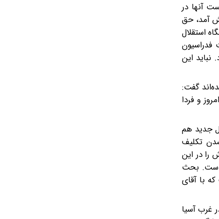
ت آنها در
یش آمد، حق
اه استقلال
ت فدراسیون
 نباید این
 نخبگان و لیگ قهرمانان آسیا 2 به صورت رسمی به AFC معرفی شده‌اند گفت:
ه AFC معرفی شوند و احتمالا امروز و فردا
ل جدید هم
شدن تکلیف
را در این
ه است. بحث
که با آقای
ر غرب آسیا