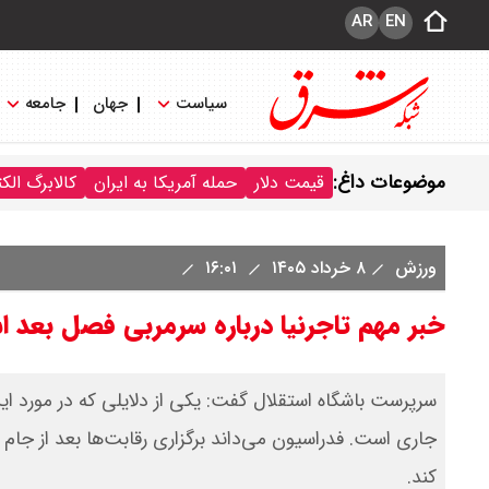
AR
EN
سیاست
جهان
جامعه
موضوعات داغ:
قیمت دلار
حمله آمریکا به ایران
کالابرگ الک
ورزش
۸ خرداد ۱۴۰۵
۱۶:۰۱
خبر مهم تاجرنیا درباره سرمربی فصل بعد ا
سرپرست باشگاه استقلال گفت: یکی از دلایلی که در مور
جاری است. فدراسیون می‌داند برگزاری رقابت‌ها بعد از ج
کند.