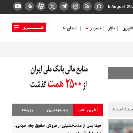
6 August 20
شــــــرق
ناوری
بازار
تصویر
استان ها
کتاب شرق
روزنامه شرق
شیده است.
آخرین اخبار
پربازدیدترین
روزنامه
فیفا پس از عقب‌نشینی از فروش حقوق جام جهانی:
تجربه ارزشمندی بود