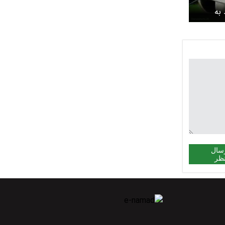
 به
دیو
سال
ظر