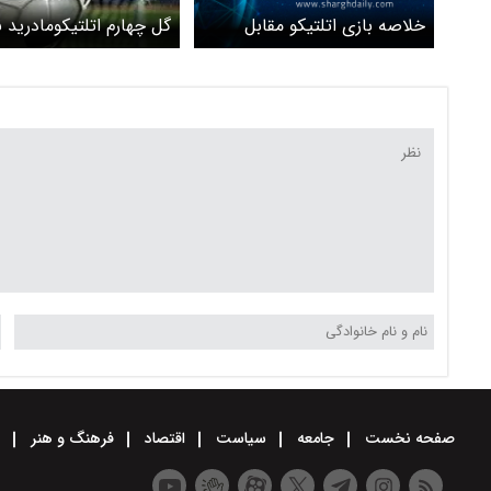
خلاصه بازی اتلتیکو مقابل
گل چهارم اتلتیکومادرید ب
بارسلونا را ببینید + ویدیو
بارسلونا را ببینید+ ویدئو
صفحه نخست
جامعه
سیاست
اقتصاد
فرهنگ و هنر
و