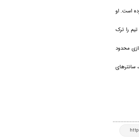
گا تثبیت کرده است. او
یم را ترک
دقایق بازی محدود
، سانترهای