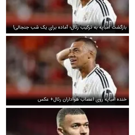
بازگشت امباپه به ترکیب رئال؛ آماده برای یک شب جنجالی!
خنده امباپه روی اعصاب هواداران رئال+ عکس