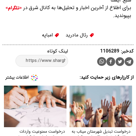
منبع:
ایسنا
برای اطلاع از آخرین اخبار و تحلیل‌ها به کانال شرق در
«تلگرام»
بپیوندید.
رئال مادرید
امباپه
کدخبر: 1106289
لینک کوتاه
از کارزارهای زیر حمایت کنید:
درخواست تبدیل شهرستان میناب به
درخواست ممنوعیت واردات