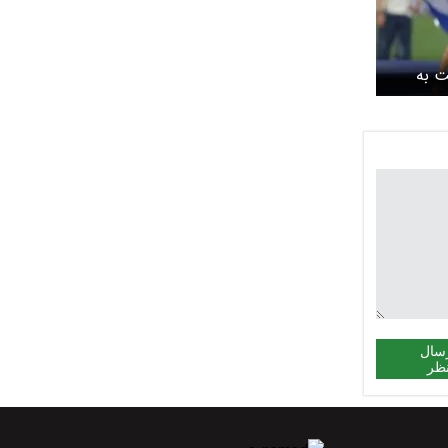
ت به
سال
ظر