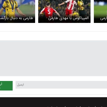
رمی
المپیاکوس با مهدی طارمی
طارمی به دنبال بازگش
راهی لیگ قهرمانان شد
روزهای اوج
ار
ن