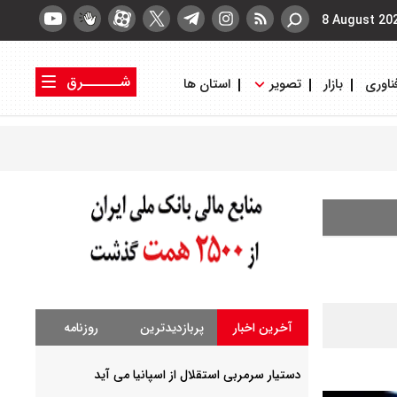
8 August 20
شــــــرق
ناوری
بازار
تصویر
استان ها
کتاب شرق
روزنامه شرق
آخرین اخبار
پربازدیدترین
روزنامه
دستیار سرمربی استقلال از اسپانیا می آید