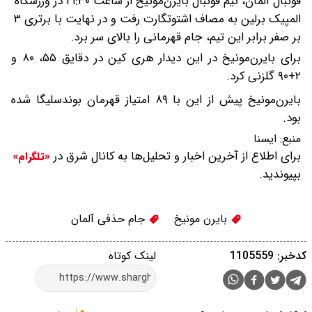
فوتبال آلمان، تیم فوتبال بایرن‌مونیخ از ساعت ۲۱:۳۰ در ورزشگاه
المپیک برلین به مصاف اشتوتگارت رفت و در نهایت با برتری ۳
بر صفر برابر این تیم، جام قهرمانی را بالای سر برد.
برای بایرن‌مونیخ در این دیدار هری کین در دقایق ۵۵، ۸۰ و
۲+۹۰ گلزنی کرد.
بایرن‌مونیخ پیش از این با ۸۹ امتیاز قهرمان بوندسلیگا شده
بود.
منبع:
ايسنا
برای اطلاع از آخرین اخبار و تحلیل‌ها به کانال شرق در
«تلگرام»
بپیوندید.
بایرن مونیخ
جام حذفی آلمان
کدخبر: 1105559
لینک کوتاه