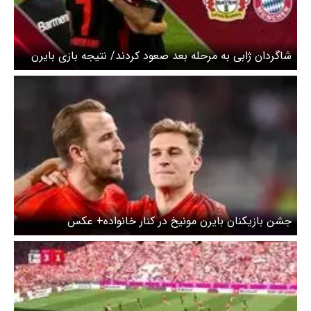
شاگردان ژابی به مرحله بعد صعود کردند/ نتیجه بازی بایرن
مونیخ و بایرلورکوزن
جشن بازیکنان بایرن مونیخ در کنار خانواده+ عکس