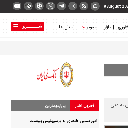
8 August 20
شــــــرق
ناوری
بازار
تصویر
استان ها
کتاب شرق
روزنامه شرق
ش به دبی
آخرین اخبار
پربازدیدترین
امیرحسین طاهری به پرسپولیس پیوست