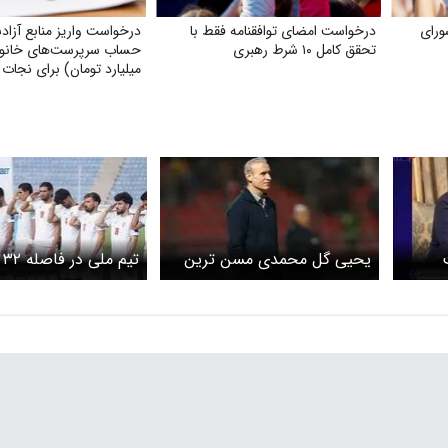
رای
درخواست امضای توافقنامه فقط با
درخواست واریز منابع آزاد
تحقق کامل ۱۰ شرط رهبری
حساب سرپرست‌های خانوا
میلیارد تومان) برای نجات 
کشور و ناتوان کردن دشمن
یحیی گل محمدی مسن ترین
تی
گلزن ایران در جام جهانی
تا جام جهانی چه می ک
اینفو گرافی