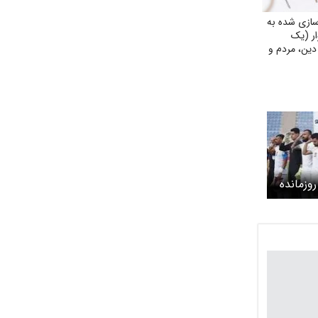
سازی شده به
ر (یک
دین، مردم و
م ملی در فاصله ۳۲ روزمانده
ند +