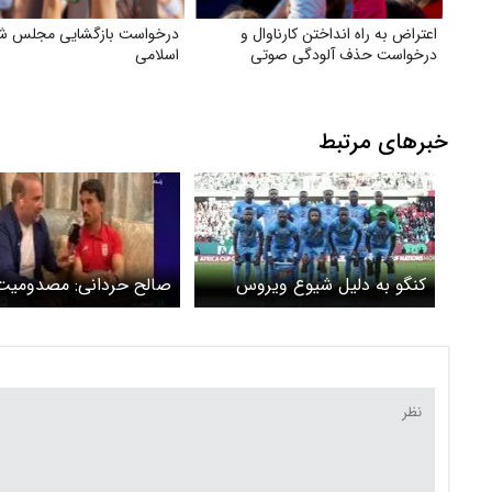
اعتراض به راه انداختن کارناوال و
درخواست بازگشایی مجلس شو
درخواست حذف آلودگی صوتی
اسلامی
خبرهای مرتبط
کنگو به دلیل شیوع ویروس
صالح حردانی: مصدومیت
آبولا از جام جهانی حذف می
چشمی ناچیز است
شود ؟