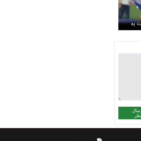
ت به
سال
ظر