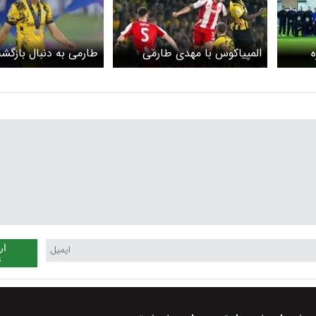
ه
المپیاکوس با مهدی طارمی
طارمی به دنبال بازگش
راهی لیگ قهرمانان شد
روزهای اوج
ار
ن