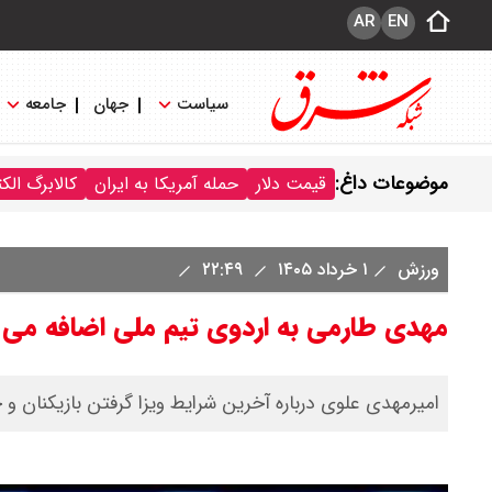
AR
EN
سیاست
جهان
جامعه
موضوعات داغ:
قیمت دلار
حمله آمریکا به ایران
کالابرگ الک
ورزش
۱ خرداد ۱۴۰۵
۲۲:۴۹
مهدی طارمی به اردوی تیم ملی اضافه می
امیرمهدی علوی درباره آخرین شرایط ویزا گرفتن بازیکنان و ح