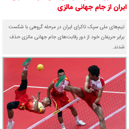
ایران از جام جهانی مالزی
چرا معوقات بازنشستگان تامین
اجتماعی پرداخت نمی شود؟
تیم‌های ملی سپک تاکرای ایران در مرحله گروهی با شکست
برابر حریفان خود از دور رقابت‌های جام جهانی مالزی حذف
جزئیات عرضه اولیه احیا در فرابورس
شدند.
اعلام شد