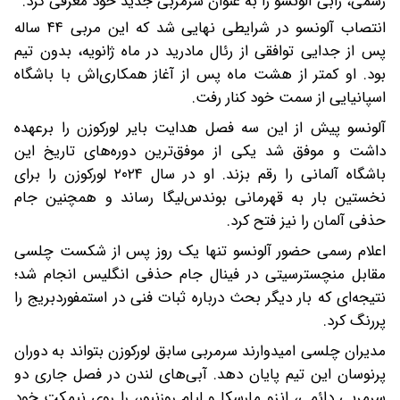
رسمی، ژابی آلونسو را به عنوان سرمربی جدید خود معرفی کرد.
انتصاب آلونسو در شرایطی نهایی شد که این مربی ۴۴ ساله
پس از جدایی توافقی از رئال مادرید در ماه ژانویه، بدون تیم
بود. او کمتر از هشت ماه پس از آغاز همکاری‌اش با باشگاه
اسپانیایی از سمت خود کنار رفت.
آلونسو پیش از این سه فصل هدایت بایر لورکوزن را برعهده
داشت و موفق شد یکی از موفق‌ترین دوره‌های تاریخ این
باشگاه آلمانی را رقم بزند. او در سال ۲۰۲۴ لورکوزن را برای
نخستین بار به قهرمانی بوندس‌لیگا رساند و همچنین جام
حذفی آلمان را نیز فتح کرد.
اعلام رسمی حضور آلونسو تنها یک روز پس از شکست چلسی
مقابل منچسترسیتی در فینال جام حذفی انگلیس انجام شد؛
نتیجه‌ای که بار دیگر بحث درباره ثبات فنی در استمفوردبریج را
پررنگ کرد.
مدیران چلسی امیدوارند سرمربی سابق لورکوزن بتواند به دوران
پرنوسان این تیم پایان دهد. آبی‌های لندن در فصل جاری دو
سرمربی دائمی، انزو مارسکا و لیام روزنیور، را روی نیمکت خود