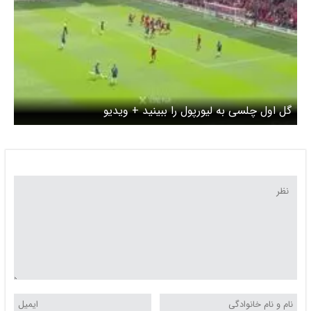
گل اول چلسی به لیورپول را ببینید + ویدیو