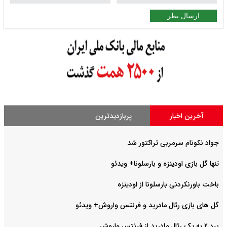
ارسال نظر
آخرین اخبار
پربازدیدترین
جواد نکونام سرمربی تراکتور شد
تنها گل بازی اودینزه و بارسلونا+ ویدئو
باخت باورنکردنی بارسلونا از اودینزه
گل های بازی رئال مادرید و فرنتس واروش+ ویدئو
برد ۲ به یک رئال مادرید از فرنتس واروش