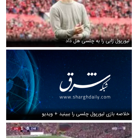
لیورپول ژابی را به چلسی هل داد
خلاصه بازی لیورپول چلسی را ببینید + ویدیو