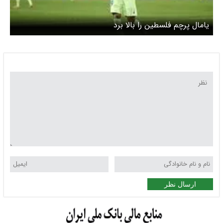
یامال پرچم فلسطین را بالا برد
ارسال نظر