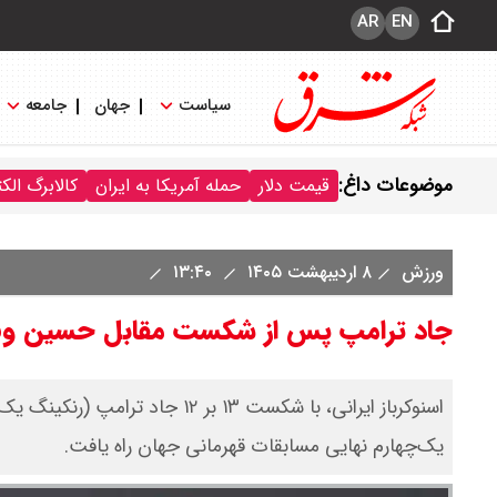
AR
EN
سیاست
جهان
جامعه
موضوعات داغ:
قیمت دلار
حمله آمریکا به ایران
کالابرگ الک
ورزش
۸ اردیبهشت ۱۴۰۵
۱۳:۴۰
جاد ترامپ پس از شکست مقابل حسین وفا
اسنوکرباز ایرانی، با شکست ۱۳ بر
یک‌چهارم نهایی مسابقات قهرمانی جهان راه یافت.