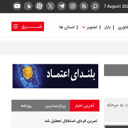
7 August 20
شــــــرق
ناوری
بازار
تصویر
استان ها
کتاب شرق
روزنامه شرق
 خود به مرحله
آخرین اخبار
پربازدیدترین
روزنامه
تمرین فردای استقلال تعطیل شد