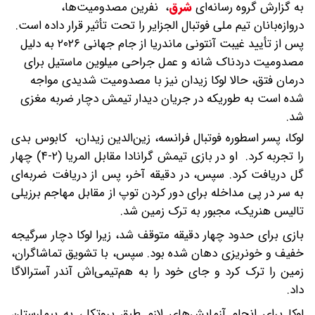
به گزارش گروه رسانه‌ای
شرق
،
نفرین مصدومیت‌ها،
دروازه‌بانان تیم ملی فوتبال الجزایر را تحت تأثیر قرار داده است.
پس از تأیید غیبت آنتونی ماندریا از جام جهانی ۲۰۲۶ به دلیل
مصدومیت دردناک شانه و عمل جراحی میلوین ماستیل برای
درمان فتق، حالا لوکا زیدان نیز با مصدومیت شدیدی مواجه
شده است به طوریکه در جریان دیدار تیمش دچار ضربه مغزی
شد.
لوکا، پسر اسطوره فوتبال فرانسه، زین‌الدین زیدان، کابوس بدی
را تجربه کرد. او در بازی تیمش گرانادا مقابل المریا (۲-۴) چهار
گل دریافت کرد. سپس، در دقیقه آخر، پس از دریافت ضربه‌ای
به سر در پی مداخله برای دور کردن توپ از مقابل مهاجم برزیلی
تالیس هنریک، مجبور به ترک زمین شد.
بازی برای حدود چهار دقیقه متوقف شد، زیرا لوکا دچار سرگیجه
خفیف و خونریزی دهان شده بود. سپس، با تشویق تماشاگران،
زمین را ترک کرد و جای خود را به هم‌تیمی‌اش آندر آسترالاگا
داد.
لوکا برای انجام آزمایش‌های لازم طبق پروتکل، به بیمارستان