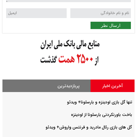
ارسال نظر
آخرین اخبار
پربازدیدترین
تنها گل بازی اودینزه و بارسلونا+ ویدئو
باخت باورنکردنی بارسلونا از اودینزه
گل های بازی رئال مادرید و فرنتس واروش+ ویدئو