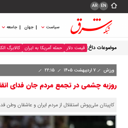
AR
EN
سیاست
جهان
جامعه
موضوعات داغ:
قیمت دلار
حمله آمریکا به ایران
کالابرگ الک
ورزش
۷ اردیبهشت ۱۴۰۵
۲۲:۱۵
روزبه چشمی در تجمع مردم جان فدای انق
کاپیتان ملی‌پوش استقلال از مردم ایران و عاشقان وطن قدر