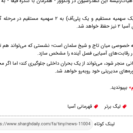
ت هیات‌رئیسه این کنفدراسیون در ونکوور - همزمان با کنگره فیفا - به
در صورت تصویب این طرح، سهمیه ایران از حالت «۱+۱» (یک سهمیه مستقیم و یک پلی‌آف) به 
اهد شد.
لسه خصوصی میان تاج و شیخ سلمان است؛ نشستی که می‌تواند هم تک
در رقابت‌های آسیایی فصل آینده را مشخص سازد.
دوره‌های مدیریتی خود روبه‌رو خواهد شد.
بپیوندید.
م»
لیگ برتر
قهرمانی آسیا
لینک کوتاه