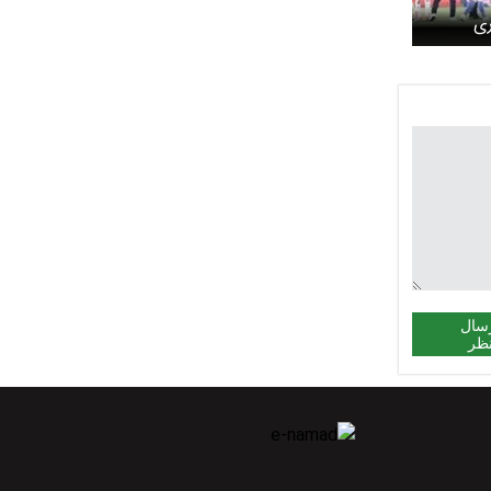
ری
سال
ظر