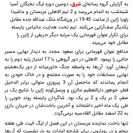
به گزارش گروه رسانه‌ای
شرق
،
دومین دوره لیگ نخبگان آسیا
شنبه‌شب به اتمام می‌رسد و 2 تیم الاهلی عربستان و ماشیدا
زلویا ژاپن از ساعت 19:45 در ورزشگاه ملک عبدالله جده مقابل
یکدیگر صف‌آرایی می‌کنند. تیم تحت هدایت ماتیاس یایسله
برای تکرار عنوان قهرمانی یک مرتبه دیگر حریفی از ژاپن را
مقابل خود می‌بیند.
مدافع عنوان قهرمانی برای صعود مجدد به دیدار نهایی مسیر
جالبی را پیمود. الاهلی در دور گروهی با 17 امتیاز رتبه دوم را به
ارمغان آورد. آن‌ها به واسطه جنگ خاورمیانه از دور یک‌هشتم
نهایی مسابقات خود را به صورت مجتمع و در خاک خودی به
انجام رساندند که ماحصل آن 3 پیروزی متوالی برابر الدحیل
قطر، جوهور دارالتعظیم مالزی و ویسل‌کوبه ژاپن با نتایج یک بر
صفر، 2 بر یک و 2 بر یک بود. شاگردان یایسله روند خوبی را
طی یک ماه اخیر داشته‌اند و آخرین باخت‌شان در جریان بازی
به 22 اسفند مقابل القادسیه برمی‌گردد.
تنها باخت نماینده عربستان در این فصل از لیگ الیت طی هفته
پنجم و در رویارویی برابر شارجه امارات به بار نشست که آن‌ها