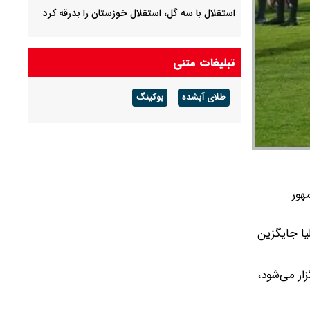
استقلال با سه گل، استقلال خوزستان را بدرقه کرد
تبلیغات متنی
طلای آبشده
بوکینگ
هور
لیا جایگزین
زار می‌شود،