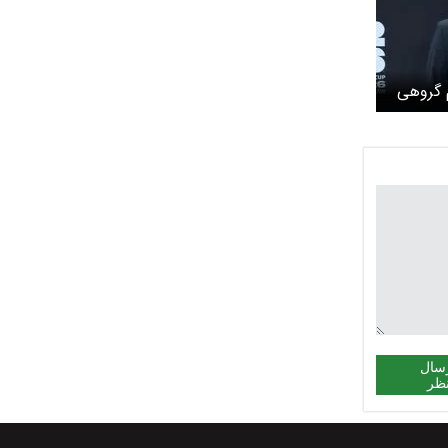
م گروهی
سال
ظر