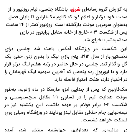
به گزارش گروه رسانه‌ای
شرق
،
باشگاه چلسی، لیام روزنیور را از
سمت خود برکنار و اعلام کرد که کالوم مک‌فارلین تا پایان فصل
به‌عنوان سرمربی موقت بازگشته است. روزنیور کمتر از ۲۴ ساعت
پس از شکست ۳-۰ خارج از خانه مقابل برایتون در بازی
سه‌شنبه‌شب اخراج شد.
این شکست در ورزشگاه آمکس باعث شد چلسی برای
نخستین‌بار از سال ۱۹۱۲، پنج بازی لیگ را بدون زدن حتی یک
گل واگذار کند. چلسی در حال حاضر در رتبه هفتم لیگ برتر قرار
دارد و با لیورپولِ رده پنجمی که آخرین سهمیه لیگ قهرمانان را
در اختیار دارد، هفت امتیاز فاصله دارد.
مک‌فارلین که پس از جدایی انزو مارسکا در ماه ژانویه، به‌طور
موقت هدایت تیم را در تساوی ۱-۱ مقابل منچسترسیتی و
شکست ۲-۱ برابر فولام بر عهده داشت، این یکشنبه نیز در
نیمه‌نهایی جام حذفی مقابل لیدز یونایتد در ورزشگاه ومبلی روی
نیمکت خواهد نشست.
در بیانیه‌ای که بعدازظهر چهارشنبه منتشر شد، آمده