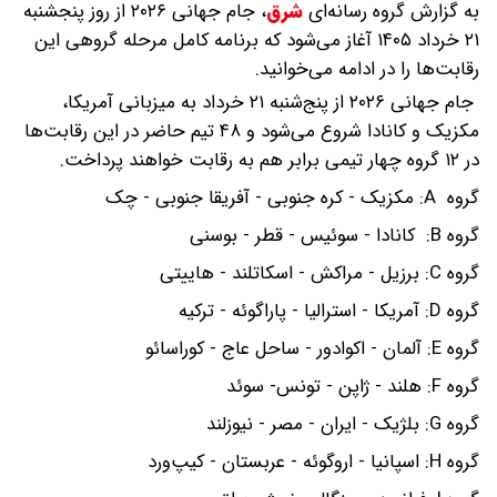
به گزارش گروه رسانه‌ای
شرق
،
جام جهانی ۲۰۲۶ از روز پنجشنبه
۲۱ خرداد ۱۴۰۵ آغاز می‌شود که برنامه کامل مرحله گروهی این
رقابت‌ها را در ادامه می‌خوانید.
جام جهانی ۲۰۲۶ از پنج‌شنبه ۲۱ خرداد به میزبانی آمریکا،
مکزیک و کانادا شروع می‌شود و ۴۸ تیم حاضر در این رقابت‌ها
در ۱۲ گروه چهار تیمی برابر هم به رقابت خواهند پرداخت.
گروه A: مکزیک - کره جنوبی - آفریقا جنوبی - چک
گروه B: کانادا - سوئیس - قطر - بوسنی
گروه C: برزیل - مراکش - اسکاتلند - هاییتی
گروه D: آمریکا - استرالیا - پاراگوئه - ترکیه
گروه E: آلمان - اکوادور - ساحل عاج - کوراسائو
گروه F: هلند - ژاپن - تونس- سوئد
گروه G: بلژیک - ایران - مصر - نیوزلند
گروه H: اسپانیا - اروگوئه - عربستان - کیپ‌ورد