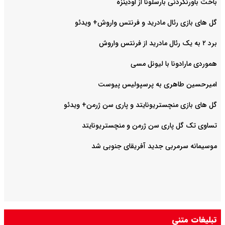
باخت باورنکردنی بارسلونا از اودینزه
گل های بازی رئال مادرید و فرنتس واروش+ ویدئو
برد ۲ به یک رئال مادرید از فرنتس واروش
هموردی مارادونا با لیونل مسی
امیرحسین طاهری به پرسپولیس پیوست
گل های بازی منچستریونایتد و پاری سن ژرمن+ ویدئو
تساوی تک گل پاری سن ژرمن و منچستریونایتد
موسیمانه سرمربی جدید آفریقای جنوبی شد
تبلیغات متنی