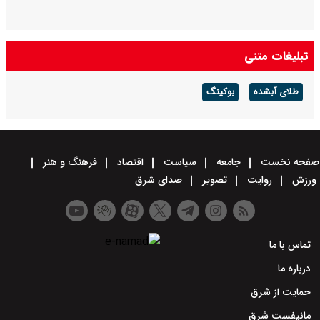
تبلیغات متنی
طلای آبشده
بوکینگ
صفحه نخست
جامعه
سیاست
اقتصاد
فرهنگ و هنر
ورزش
روایت
تصویر
صدای شرق
تماس با ما
درباره ما
حمایت از شرق
مانیفست شرق