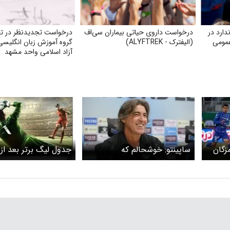
ارد در
درخواست داروی حیاتی بیماران سی‌اف
درخواست تجدیدنظر در تغ
عمومی
(الیفترک - ALYFTREK)
گروه آموزش زبان انگلیسی
آزاد اسلامی واحد مشهد
زگان
ساپینتو: خوشحالم که
جدول لیگ برتر بعد از 
صدرنشین شدیم
استقلال مقابل فولاد را
عکس