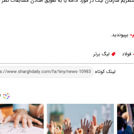
ظریم سازمان لیگ در مورد ادامه یا به تعویق افتادن مسابقات نظر خو
بپیوندید.
م»
فولاد
لیگ برتر
لینک کوتاه