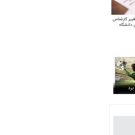
ییر کارشناس
 دانشگاه
برد
 ببینید +