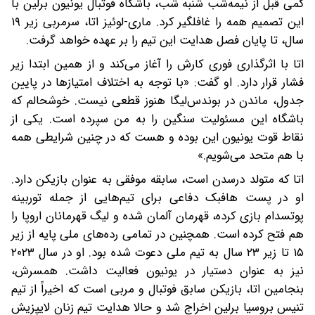
کمی قبل از نیمه‌شب شنبه شب، باشگاه فوتبال یونیون برلین با
این تصمیم همه را غافلگیر کرد. ماری-لوئیز اتا، سرمربی زیر ۱۹
سال، تا پایان فصل هدایت این تیم را بر عهده خواهد گرفت.
اتا با اثرگذاری فوری کارش را آغاز می‌کند و از همین ابتدا زیر
فشار قرار دارد. او گفت: «با توجه به اختلاف امتیازها در پایین
جدول، ماندن در بوندس‌لیگا هنوز قطعی نیست. خوشحالم که
باشگاه این مسئولیت سنگین را به من سپرده است. یکی از
نقاط قوت یونیون این بوده و هست که در چنین شرایطی همه
با هم متحد می‌شویم.»
اتا که متولد درسدن است، سابقه موفقی به عنوان بازیکن دارد.
او در پست هافبک دفاعی برای تیم‌هایی از جمله توربینه
پوتسدام بازی کرده، قهرمان آلمان شده و لیگ قهرمانان اروپا را
هم فتح کرده است. همچنین در تمامی رده‌های ملی پایه از زیر
۱۵ تا زیر ۲۳ سال به تیم ملی دعوت شده بود. او در سال ۲۰۲۳
نیز به عنوان دستیار در یونیون فعالیت داشت. همسرش،
بنجامین اتا، بازیکن سابق فوتبال و مربی است که اخیراً از تیم
تنیس بروسیا برلین اخراج شد و حالا هدایت تیم زنان لایپزیش