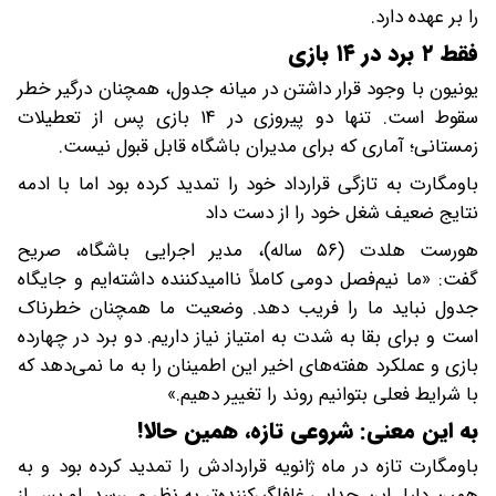
را بر عهده دارد.
فقط ۲ برد در ۱۴ بازی
یونیون با وجود قرار داشتن در میانه جدول، همچنان درگیر خطر
سقوط است. تنها دو پیروزی در ۱۴ بازی پس از تعطیلات
زمستانی؛ آماری که برای مدیران باشگاه قابل قبول نیست.
باومگارت به تازگی قرارداد خود را تمدید کرده بود اما با ادمه
نتایج ضعیف شغل خود را از دست داد
هورست هلدت (۵۶ ساله)، مدیر اجرایی باشگاه، صریح
گفت: «ما نیم‌فصل دومی کاملاً ناامیدکننده داشته‌ایم و جایگاه
جدول نباید ما را فریب دهد. وضعیت ما همچنان خطرناک
است و برای بقا به شدت به امتیاز نیاز داریم. دو برد در چهارده
بازی و عملکرد هفته‌های اخیر این اطمینان را به ما نمی‌دهد که
با شرایط فعلی بتوانیم روند را تغییر دهیم.»
به این معنی: شروعی تازه، همین حالا!
باومگارت تازه در ماه ژانویه قراردادش را تمدید کرده بود و به
همین دلیل این جدایی غافلگیرکننده‌تر به نظر می‌رسد. او پس از