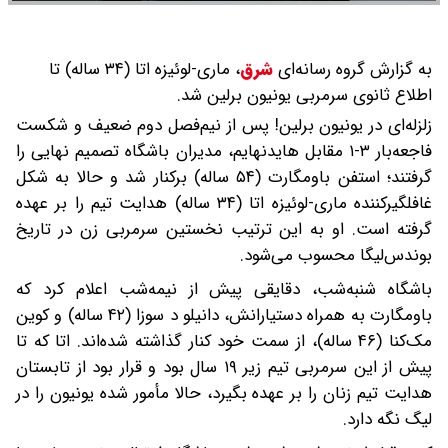
به گزارش گروه رسانه‌ای
شرق
،
ماری-لوئیزه اتا (۳۴ ساله) تا
اطلاع ثانوی سرمربی یونیون برلین شد.
زلزله‌ای در یونیون برلین! پس از نیم‌فصل دوم ضعیف و شکست
فاجعه‌بار ۳-۱ مقابل هایدنهایم، مدیران باشگاه تصمیم نهایی را
گرفتند؛ استفن باومگارت (۵۴ ساله) برکنار شد و حالا به شکل
غافلگیرکننده ماری-لوئیزه اتا (۳۴ ساله) هدایت تیم را بر عهده
گرفته است. او به این ترتیب نخستین سرمربی زن در تاریخ
بوندس‌لیگا محسوب می‌شود.
باشگاه شنبه‌شب، دقایقی پیش از نیمه‌شب اعلام کرد که
باومگارت به همراه دستیارانش، دانیلو د سوزا (۴۲ ساله) و کوین
مک‌کنا (۴۶ ساله)، از سمت خود کنار گذاشته شده‌اند. اتا که تا
پیش از این سرمربی تیم زیر ۱۹ سال بود و قرار بود از تابستان
هدایت تیم زنان را بر عهده بگیرد، حالا مأمور شده یونیون را در
لیگ نگه دارد.