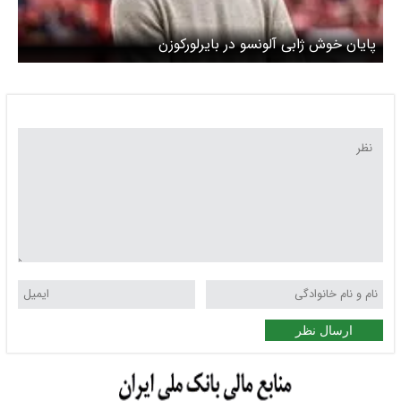
پایان خوش ژابی آلونسو در بایرلورکوزن
ارسال نظر