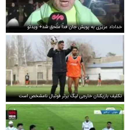
خداداد عزیزی به پویش جان فدا ملحق شد+ ویدئو
تکلیف بازیکنان خارجی لیگ برتر فوتبال نامشخص است