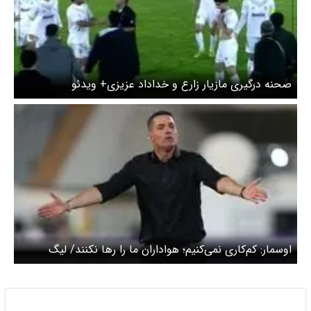
صحنه درگیری مازیار زارع و خداداد عزیزی+ ویدئو
اوسمار: کم‌کاری نمی‌کنیم؛ هواداران ما را رها نکنند/ لیگ
امسال عجیب است