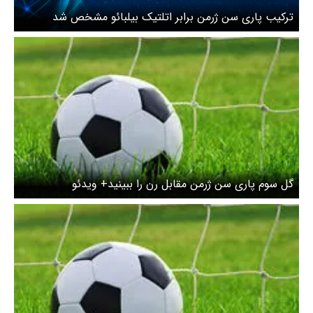
ترکیب پاری سن ژرمن برابر اتلتیک بیلبائو مشخص شد
گل سوم پاری سن ژرمن مقابل رن را ببینید+ ویدئو