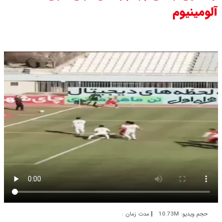
آلومینیوم
برتر می رسد ؟
سی ان ان گزارش داد : ترامپ ۲ سنگر
سنتی جمهوری‌خواهان را از دست می
دهد؟
بنزین برای دولت چقدر تمام می شود؟
یک ادعا: برخی مالکان اجاره بها را ۶۰
درصد افزایش می دهند
|
حجم ویدیو: 10.73M
مدت زمان :