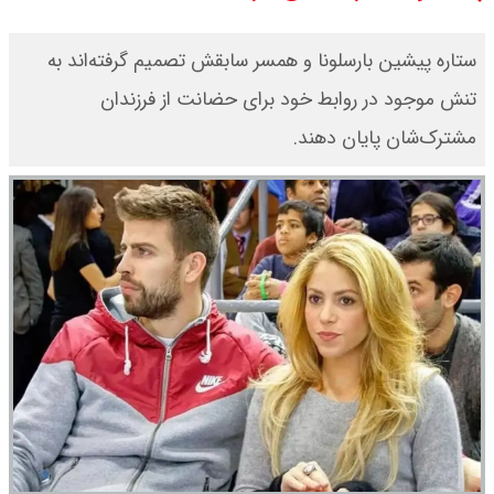
سی ان ان گزارش داد : ترامپ ۲ سنگر
ستاره پیشین بارسلونا و همسر سابقش تصمیم گرفته‌اند به
سنتی جمهوری‌خواهان را از دست می
تنش موجود در روابط خود برای حضانت از فرزندان
مشترک‌شان پایان دهند.
دهد؟
بنزین برای دولت چقدر تمام می شود؟
یک ادعا: برخی مالکان اجاره بها را ۶۰
درصد افزایش می دهند