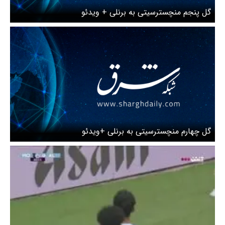
گل پنجم منچسترسیتی به برنلی + ویدئو
گل چهارم منچسترسیتی به برنلی +ویدئو