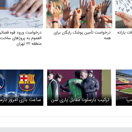
 یارانه
درخواست تأمین پوشک رایگان برای
درخواست ورود قوه قضائی
همه
العموم به پروژهای ساخت 
منطقه ۲۲ تهران
مپ
ترکیب بارسلونا مقابل پاری سن
ساعت بازی امروز بارسل
ژرمن اعلام شد؛ فهرست بارسلونا
پاری سن ژرمن چند ا
با یک غافلگیری بزرگ
لینک پخش زنده