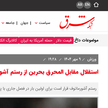
AR
EN
سیاست
جهان
جامعه
موضوعات داغ:
قیمت دلار
حمله آمریکا به ایران
کالابرگ الک
ورزش
۹ مهر ۱۴۰۴
۱۹:۲۸
استقلال مقابل المحرق بحرین از رستم آشو
رستم آشورماتوف قرار است برای اولین بار در فصل جاری با پ