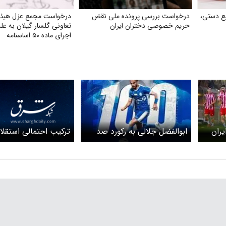
ع دستی،
درخواست بررسی پرونده ملی نقض
درخواست مجمع عزل هیئت
حریم خصوصی دختران ایران
تعاونی گلسار گیلان به ع
اجرای ماده ۵۰ اساسنامه
ترکیب احتمالی استقلا
یران
ابوالفضل جلالی به رکورد صد
شمس‌آذر
بازی استقلال رسید