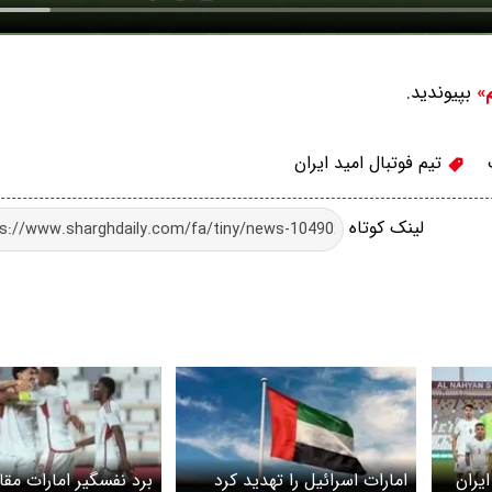
بپیوندید.
م»
تیم فوتبال امید ایران
لینک کوتاه
یران
امارات اسرائیل را تهدید کرد
برد نفسگیر امارات مق