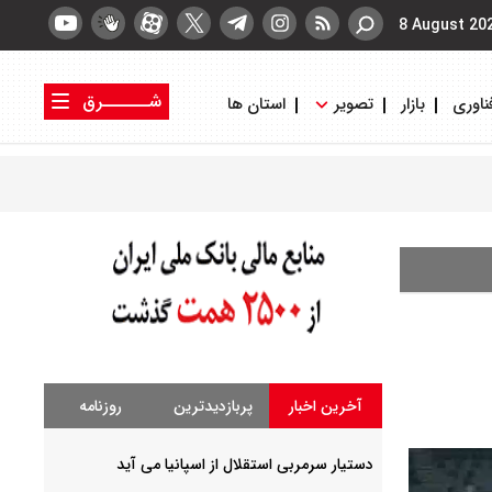
8 August 20
شــــــرق
ناوری
بازار
تصویر
استان ها
کتاب شرق
روزنامه شرق
آخرین اخبار
پربازدیدترین
روزنامه
دستیار سرمربی استقلال از اسپانیا می آید