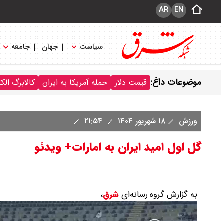
AR
EN
سیاست
جهان
جامعه
موضوعات داغ:
قیمت دلار
حمله آمریکا به ایران
کالابرگ الک
ورزش
۱۸ شهریور ۱۴۰۴
۲۱:۵۴
گل اول امید ایران به امارات+ ویدئو
به گزارش گروه رسانه‌ای
شرق
،