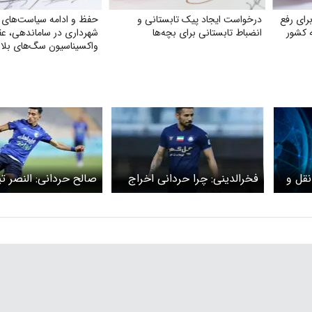
رای رفع
درخواست ایجاد پیک تابستانی و
حفظ و ادامه سیاست‌های 
 کشور
انضباط تابستانی برای بچه‌ها
شهرداری در ساماندهی، عق
واکسیناسیون سگ‌های بل
نقل و
فخرالدینی: چرا حردانی اخراج
صالح حردانی: النصر ت
نشد؟ چون بازیکن استقلال بود!
است ولی ما استقلال 