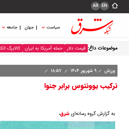
AR
EN
سیاست
جهان
جامعه
موضوعات داغ:
قیمت دلار
حمله آمریکا به ایران
کالابرگ الک
ورزش
۹ شهریور ۱۴۰۴
۱۸:۵۷
ترکیب یوونتوس برابر جنوا
به گزارش گروه رسانه‌ای
شرق
،