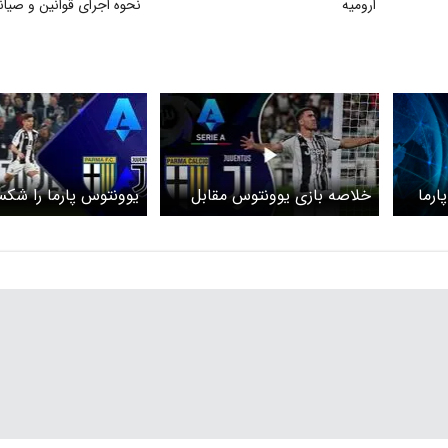
ارومیه
نحوه اجرای قوانین و صیا
بازنشستگان تأمین اجتماع
ارما
خلاصه بازی یوونتوس مقابل
یوونتوس پارما را شک
پارما را ببینید+ویدئو
برتری با تیم ۱۰نفره