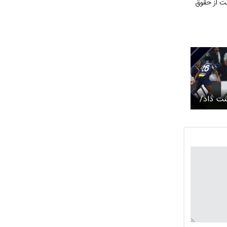
نت از حقوق
ی
ست داد/