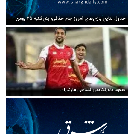
جدول نتایج بازی‌های امروز جام حذفی؛ پنج‌شنبه ۲۵ بهمن
صعود باورنکردنی نساجی مازندران