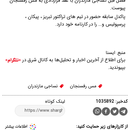
فصل قبل نساجی مازندران با عقد قراردادی به مس رفسنجان
پیوست.
پاکدل سابقه حضور در تیم های تراکتور تبریز ، پیکان ،
پرسپولیس و... را در کارنامه خود دارد.
منبع:
ايسنا
برای اطلاع از آخرین اخبار و تحلیل‌ها به کانال شرق در
«تلگرام»
بپیوندید.
مس رفسنجان
نساجی مازندران
کدخبر: 1035892
لینک کوتاه
از کارزارهای زیر حمایت کنید: