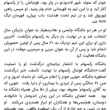
جونز که متولد شهر لاندودنو در ولز بود، فوتبالش را از رکسهام
آغاز کرد و با این تیم به قهرمانی جام ولز رسید. او سپس راهی
لیورپول شد و در تیم تحت هدایت باب پیزلی، قهرمان لیگ
۱۹۷۷ شد.
او در هر دو باشگاه چلسی و هادرسفیلد به عنوان بازیکن سال
انتخاب شد و در نهایت بار دیگر به رکسهام بازگشت. آخرین
بازی او برای این تیم نزدیک به ۲۰ سال پس از اولین حضورش
انجام شد و پس از آن به عنوان مربی و سرمربی موقت در این
باشگاه فعالیت کرد.
باشگاه رکسهام با انتشار بیانیه‌ای درگذشت او را تسلیت
گفت:«باشگاه فوتبال رکسهام با نهایت تأسف، خبر درگذشت
اسطوره باشگاه، جویی جونز را اعلام می‌کند. او بامداد امروز و در
سن ۷۰ سالگی پس از نبردی با بیماری، از دنیا رفت. جویی که
به ‘آقای رکسهام’ معروف بود، بیش از ۵۰ سال همراه باشگاه ما
بود. همه اعضای باشگاه در این زمان اندوه‌بار با خانواده،
دوستان، هم‌تیمی‌ها و همکاران او ابراز همدردی می‌کنند. او
چه در زمین و چه خارج از آن یک اسطوره واقعی بود؛ همیشه