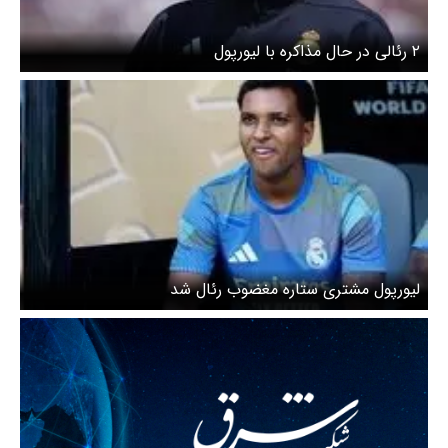
۲ رئالی در حال مذاکره با لیورپول
لیورپول مشتری ستاره مغضوب رئال شد