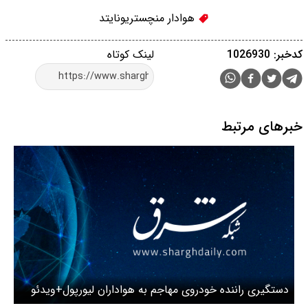
هوادار منچستریونایتد
کدخبر: 1026930
لینک کوتاه
خبرهای مرتبط
دستگیری راننده خودروی مهاجم به هواداران لیورپول+ویدئو