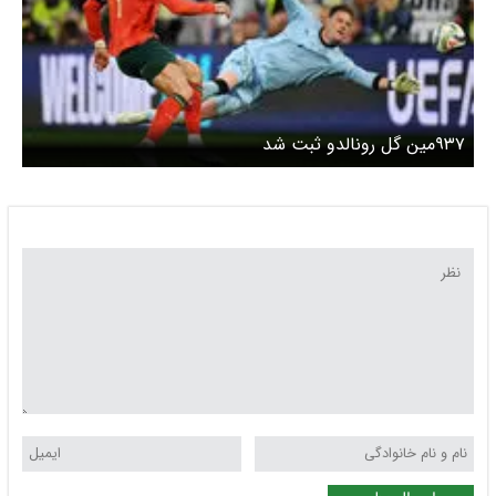
۹۳۷مین گل رونالدو ثبت شد