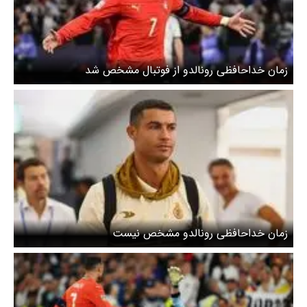
زمان خداحافظی رونالدو از فوتبال مشخص شد
زمان خداحافظی رونالدو‌ مشخص نیست