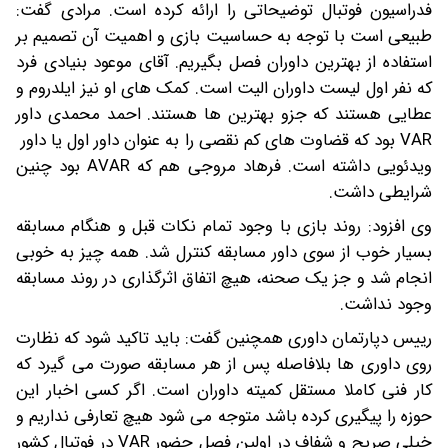
فدراسیون فوتبال توضیحاتی را ارائه کرده است. مرادی گفت:
طبیعی است با توجه به حساسیت بازی و اهمیت آن تصمیم بر
استفاده از بهترین داوران فصل بگیریم. آقای موعود بنیادی فرد
که نفر اول لیست داوران الیت است. کمک های او نیز ایلدروم و
عطایی هستند که جزو بهترین ها هستند. احمد محمدی داور
VAR بود که قضاوت های کم نقصی را به عنوان داور اول یا داور
ویدئویی داشته است. فرهاد مروجی هم که AVAR بود چنین
شرایطی داشت.
وی افزود: روند بازی با وجود تمام نکات قبل و هنگام مسابقه
بسیار خوب از سوی داور مسابقه کنترل شد. همه چیز به خوبی
انجام شد و جز یک صحنه، هیچ اتفاق اثرگذاری در روند مسابقه
وجود نداشت.
رییس دپارتمان داوری همچنین گفت: باید تاکید شود که نظارت
روی داوری ها بلافاصله پس از هر مسابقه صورت می گیرد که
کار فنی کاملا مستقل کمیته داوران است. اگر کسی اخبار این
حوزه را پیگیری کرده باشد متوجه می شود هیچ تعارفی نداریم و
خیلی صریح و شفاف در اولین فصل حضور VAR در فوتبال کشور