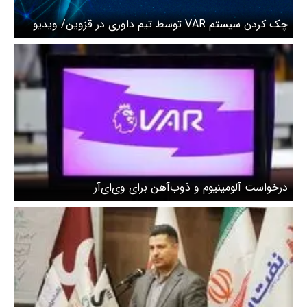
چک کردن سیستم VAR توسط تیم داوری در قزوین/ ویدیو
درخواست آلومینیوم و ذوب‌آهن برای وی‌ای‌آر