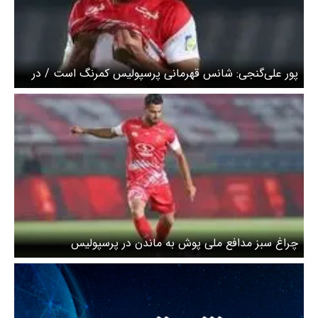
پور علی‌گنجی: شانس قهرمانی پرسپولیس کمرنگ است / در
پرسپولیس خداحافظی می‌کنم
چراغ سبز مدافع ملی پوش به ماندن در پرسپولیس