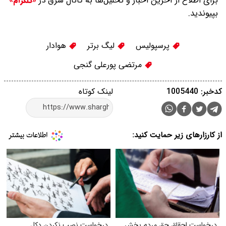
برای اطلاع از آخرین اخبار و تحلیل‌ها به کانال شرق در
«تلگرام»
بپیوندید.
پرسپولیس
لیگ برتر
هوادار
مرتضی پورعلی گنجی
کدخبر: 1005440
لینک کوتاه
از کارزارهای زیر حمایت کنید:
درخواست احقاق حق مردم بخش
درخواست نصب نکردن دکل