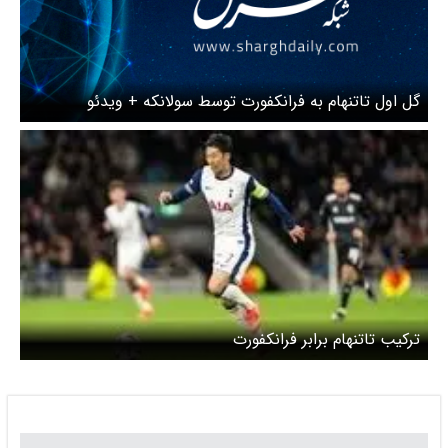
گل اول تاتنهام به فرانکفورت توسط سولانکه + ویدئو
ترکیب تاتنهام برابر فرانکفورت