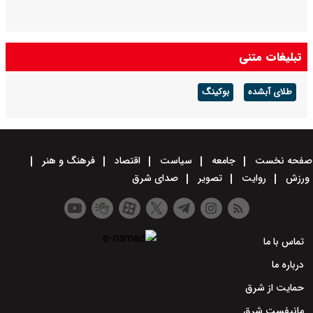
تبلیغات متنی
طلای آبشده
بوکینگ
صفحه نخست
جامعه
سیاست
اقتصاد
فرهنگ و هنر
ورزش
روایت
تصویر
صدای شرق
تماس با ما
درباره ما
حمایت از شرق
مانیفست شرق