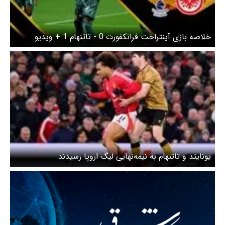
خلاصه بازی آینتراخت فرانکفورت 0 - تاتنهام 1 + ویدیو
یونایتد و تاتنهام به نیمه‌نهایی لیگ اروپا رسیدند