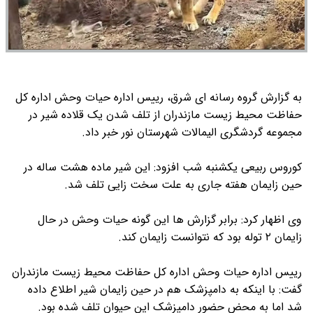
به گزارش گروه رسانه ای شرق، رییس اداره حیات وحش اداره کل
حفاظت محیط زیست مازندران از تلف شدن یک قلاده شیر در
مجموعه گردشگری الیمالات شهرستان نور خبر داد.
کوروس ربیعی یکشنبه شب افزود: این شیر ماده هشت ساله در
حین زایمان هفته جاری به علت سخت زایی تلف شد.
وی اظهار کرد: برابر گزارش ها این گونه حیات وحش در حال
زایمان ۲ توله بود که نتوانست زایمان کند.
رییس اداره حیات وحش اداره کل حفاظت محیط زیست مازندران
گفت: با اینکه به دامپزشک هم در حین زایمان شیر اطلاع داده
شد اما به محض حضور دامپزشک این حیوان تلف شده بود.