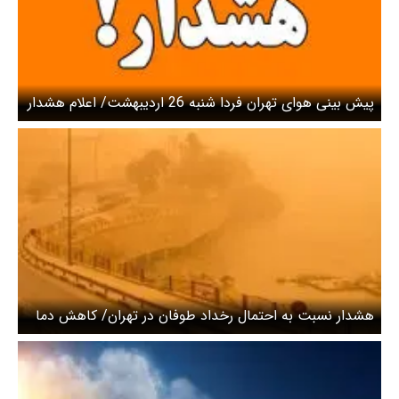
پیش بینی هوای تهران فردا شنبه 26 اردیبهشت/ اعلام هشدار
برای دو روز آینده
هشدار نسبت به احتمال رخداد طوفان در تهران/ کاهش دما
تا ۶ درجه